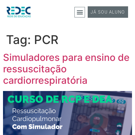
JÁ SOU ALUNO
Tag:
PCR
Simuladores para ensino de
ressuscitação
cardiorrespiratória